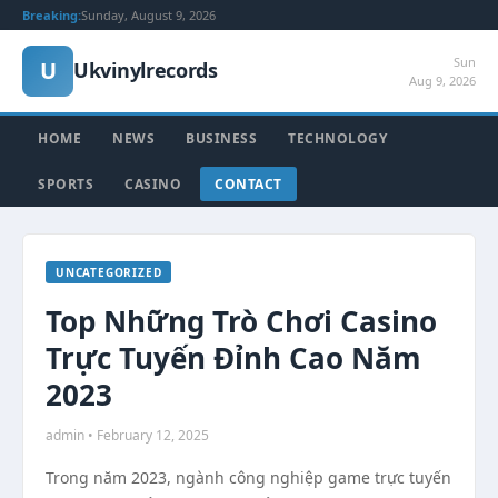
Breaking:
Sunday, August 9, 2026
Sun
U
Ukvinylrecords
Aug 9, 2026
HOME
NEWS
BUSINESS
TECHNOLOGY
SPORTS
CASINO
CONTACT
UNCATEGORIZED
Top Những Trò Chơi Casino
Trực Tuyến Đỉnh Cao Năm
2023
admin • February 12, 2025
Trong năm 2023, ngành công nghiệp game trực tuyến