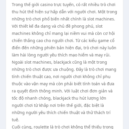
Trong thế giới casino trực tuyến, có rất nhiều trò chơi
thu hút thể hiện sự hấp dẫn với người chơi. Một trong
những trò chơi phổ biến nhất chính là slot machines.
Với thiết kế đa dạng và chủ đề phong phú, slot
machines không chỉ mang lại niềm vui mà còn cơ hội
chiến thắng cao cho người chơi. Từ các kiểu game cổ
điển đến những phiên bản hiện đại, trò chơi này luôn
làm hài lòng người yêu thích mạo hiểm và may rủi.
Ngoài slot machines, blackjack cũng là một trong
những trò chơi được ưa chuộng. Đây là trò chơi mang
tính chiến thuật cao, nơi người chơi không chỉ phụ
thuộc vào vận may mà còn phải biết tính toán và đưa
ra quyết định thông minh. Với luật chơi đơn giản và
tốc độ nhanh chóng, blackjack thu hút lượng lớn
người chơi từ khắp nơi trên thế giới, đặc biệt là
những người yêu thích chiến thuật và thử thách trí
tuệ.
Cuối cùng, roulette là trò chơi không thể thiếu trong