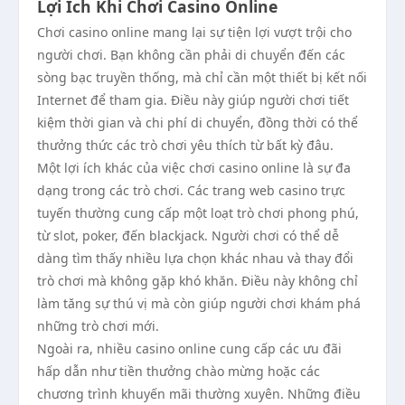
Lợi Ích Khi Chơi Casino Online
Chơi casino online mang lại sự tiện lợi vượt trội cho
người chơi. Bạn không cần phải di chuyển đến các
sòng bạc truyền thống, mà chỉ cần một thiết bị kết nối
Internet để tham gia. Điều này giúp người chơi tiết
kiệm thời gian và chi phí di chuyển, đồng thời có thể
thưởng thức các trò chơi yêu thích từ bất kỳ đâu.
Một lợi ích khác của việc chơi casino online là sự đa
dạng trong các trò chơi. Các trang web casino trực
tuyến thường cung cấp một loạt trò chơi phong phú,
từ slot, poker, đến blackjack. Người chơi có thể dễ
dàng tìm thấy nhiều lựa chọn khác nhau và thay đổi
trò chơi mà không gặp khó khăn. Điều này không chỉ
làm tăng sự thú vị mà còn giúp người chơi khám phá
những trò chơi mới.
Ngoài ra, nhiều casino online cung cấp các ưu đãi
hấp dẫn như tiền thưởng chào mừng hoặc các
chương trình khuyến mãi thường xuyên. Những điều