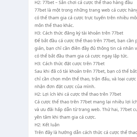
H2: 77bet – Sân chơi cá cược thể thao hàng đầu
77bet là một trong những trang web cá cược hàng 
có thể tham gia cá cược trực tuyến trên nhiều m
môn thể thao khác.
H3: Cách thức đăng ký tài khoản trên 77bet
Để bắt đầu cá cược thể thao trên 77bet, bạn cần 
giản, bạn chỉ cần điền đầy đủ thông tin cá nhân 
có thể bắt đầu tham gia cá cược ngay lập tức.
H3: Cách thức đặt cược trên 77bet
Sau khi đã có tài khoản trên 77bet, bạn có thể bắ
chỉ cần chọn môn thể thao, trận đấu, và loại cượ
nhận đơn đặt cược của mình.
H2: Lợi ích khi cá cược thể thao trên 77bet
Cá cược thể thao trên 77bet mang lại nhiều lợi í
và ưu đãi hấp dẫn từ trang web. Thứ hai, 77bet 
yên tâm khi tham gia cá cược.
H2: Kết luận
Trên đây là hướng dẫn cách thức cá cược thể tha