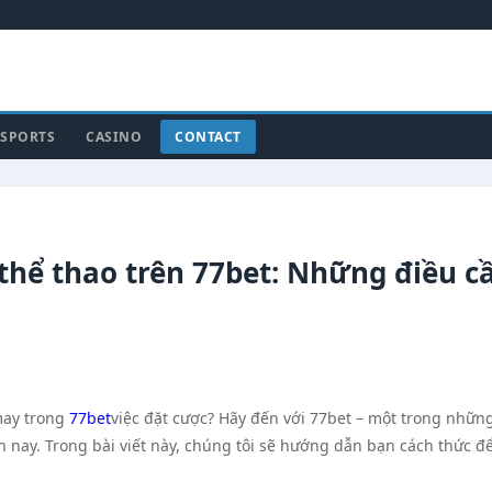
SPORTS
CASINO
CONTACT
thể thao trên 77bet: Những điều c
may trong
77bet
việc đặt cược? Hãy đến với 77bet – một trong nhữn
n nay. Trong bài viết này, chúng tôi sẽ hướng dẫn bạn cách thức đ