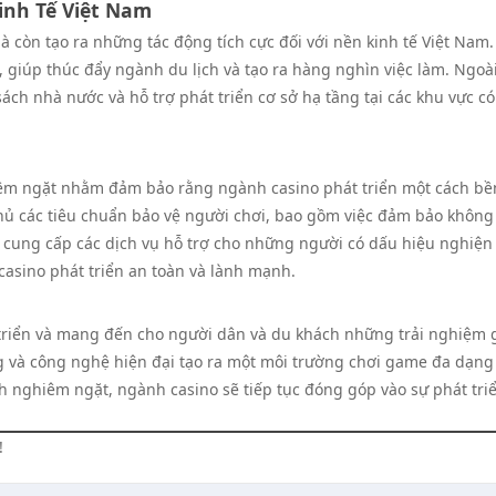
inh Tế Việt Nam
à còn tạo ra những tác động tích cực đối với nền kinh tế Việt Nam.
 giúp thúc đẩy ngành du lịch và tạo ra hàng nghìn việc làm. Ngoài
ch nhà nước và hỗ trợ phát triển cơ sở hạ tầng tại các khu vực c
iêm ngặt nhằm đảm bảo rằng ngành casino phát triển một cách bề
thủ các tiêu chuẩn bảo vệ người chơi, bao gồm việc đảm bảo không
 cung cấp các dịch vụ hỗ trợ cho những người có dấu hiệu nghiện
asino phát triển an toàn và lành mạnh.
riển và mang đến cho người dân và du khách những trải nghiệm gi
ng và công nghệ hiện đại tạo ra một môi trường chơi game đa dạng
nh nghiêm ngặt, ngành casino sẽ tiếp tục đóng góp vào sự phát tri
!