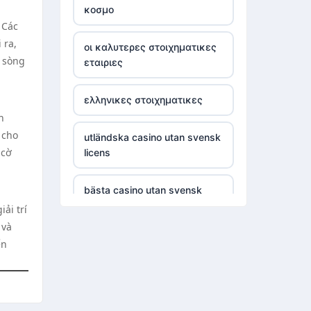
κοσμο
 Các
utländska casino
 ra,
οι καλυτερες στοιχηματικες
ó sòng
εταιριες
casino utan svensk licens
ελληνικες στοιχηματικες
casino utan svensk licens
n
 cho
utländska casino utan svensk
casino utan spelpaus
 cờ
licens
online casino
bästa casino utan svensk
licens
ải trí
casino utan spelpaus
 và
bästa casino utan svensk
ển
utländska casino
licens
svensk casino
nya casino utan svensk licens