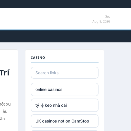
Sat
Aug 8, 2026
CASINO
Trí
online casinos
một xu
tỷ lệ kèo nhà cái
 lâu
gần
UK casinos not on GamStop
a