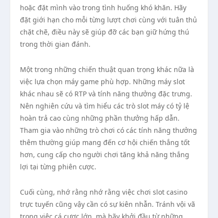
hoặc đặt mình vào trong tình huống khó khăn. Hãy
đặt giới hạn cho mỗi từng lượt chơi cùng với tuân thủ
chặt chẽ, điều này sẽ giúp đỡ các bạn giữ hứng thú
trong thời gian đánh.
Một trong những chiến thuật quan trọng khác nữa là
việc lựa chọn máy game phù hợp. Những máy slot
khác nhau sẽ có RTP và tính năng thưởng đặc trưng.
Nên nghiên cứu và tìm hiểu các trò slot máy có tỷ lệ
hoàn trả cao cùng những phần thưởng hấp dẫn.
Tham gia vào những trò chơi có các tính năng thưởng
thêm thường giúp mang đến cơ hội chiến thắng tốt
hơn, cung cấp cho người chơi tăng khả năng thắng
lợi tại từng phiên cược.
Cuối cùng, nhớ rằng nhớ rằng việc chơi slot casino
trực tuyến cũng vậy cần có sự kiên nhẫn. Tránh vội vã
trong việc cá cược lớn, mà hãy khởi đầu từ những