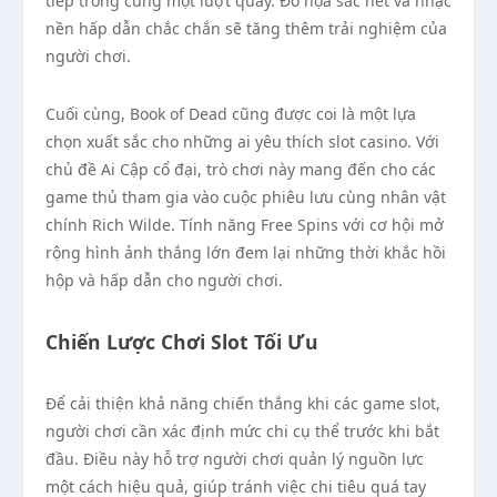
tiếp trong cùng một lượt quay. Đồ họa sắc nét và nhạc
nền hấp dẫn chắc chắn sẽ tăng thêm trải nghiệm của
người chơi.
Cuối cùng, Book of Dead cũng được coi là một lựa
chọn xuất sắc cho những ai yêu thích slot casino. Với
chủ đề Ai Cập cổ đại, trò chơi này mang đến cho các
game thủ tham gia vào cuộc phiêu lưu cùng nhân vật
chính Rich Wilde. Tính năng Free Spins với cơ hội mở
rộng hình ảnh thắng lớn đem lại những thời khắc hồi
hộp và hấp dẫn cho người chơi.
Chiến Lược Chơi Slot Tối Ưu
Để cải thiện khả năng chiến thắng khi các game slot,
người chơi cần xác định mức chi cụ thể trước khi bắt
đầu. Điều này hỗ trợ người chơi quản lý nguồn lực
một cách hiệu quả, giúp tránh việc chi tiêu quá tay