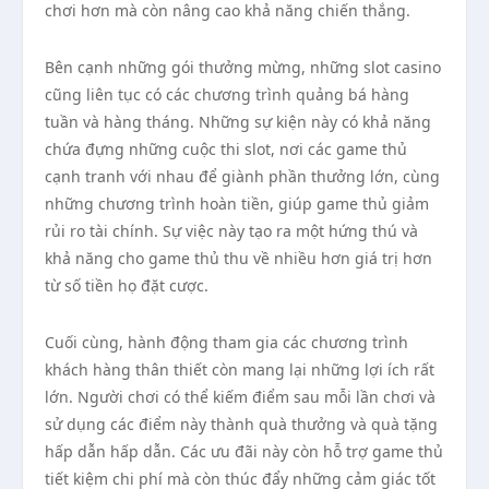
chơi hơn mà còn nâng cao khả năng chiến thắng.
Bên cạnh những gói thưởng mừng, những slot casino
cũng liên tục có các chương trình quảng bá hàng
tuần và hàng tháng. Những sự kiện này có khả năng
chứa đựng những cuộc thi slot, nơi các game thủ
cạnh tranh với nhau để giành phần thưởng lớn, cùng
những chương trình hoàn tiền, giúp game thủ giảm
rủi ro tài chính. Sự việc này tạo ra một hứng thú và
khả năng cho game thủ thu về nhiều hơn giá trị hơn
từ số tiền họ đặt cược.
Cuối cùng, hành động tham gia các chương trình
khách hàng thân thiết còn mang lại những lợi ích rất
lớn. Người chơi có thể kiếm điểm sau mỗi lần chơi và
sử dụng các điểm này thành quà thưởng và quà tặng
hấp dẫn hấp dẫn. Các ưu đãi này còn hỗ trợ game thủ
tiết kiệm chi phí mà còn thúc đẩy những cảm giác tốt