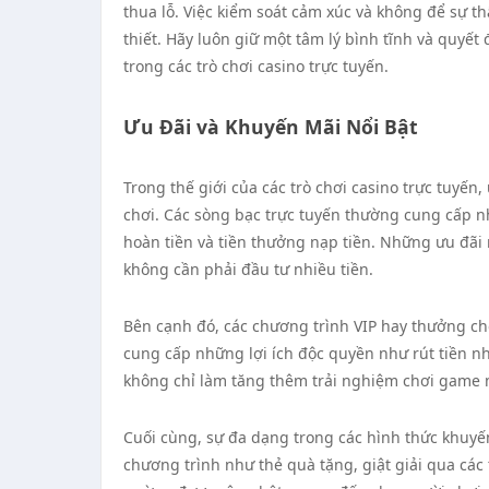
thua lỗ. Việc kiểm soát cảm xúc và không để sự t
thiết. Hãy luôn giữ một tâm lý bình tĩnh và quyết
trong các trò chơi casino trực tuyến.
Ưu Đãi và Khuyến Mãi Nổi Bật
Trong thế giới của các trò chơi casino trực tuyến
chơi. Các sòng bạc trực tuyến thường cung cấp 
hoàn tiền và tiền thưởng nạp tiền. Những ưu đãi
không cần phải đầu tư nhiều tiền.
Bên cạnh đó, các chương trình VIP hay thưởng c
cung cấp những lợi ích độc quyền như rút tiền n
không chỉ làm tăng thêm trải nghiệm chơi game mà
Cuối cùng, sự đa dạng trong các hình thức khuyế
chương trình như thẻ quà tặng, giật giải qua cá