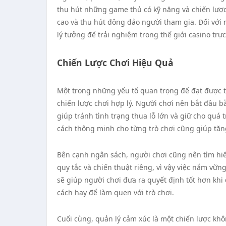
thu hút những game thủ có kỹ năng và chiến lược
cao và thu hút đông đảo người tham gia. Đối với n
lý tưởng để trải nghiệm trong thế giới casino trực
Chiến Lược Chơi Hiệu Quả
Một trong những yếu tố quan trọng để đạt được thà
chiến lược chơi hợp lý. Người chơi nên bắt đầu b
giúp tránh tình trạng thua lỗ lớn và giữ cho quá 
cách thông minh cho từng trò chơi cũng giúp tăn
Bên cạnh ngân sách, người chơi cũng nên tìm hiểu
quy tắc và chiến thuật riêng, vì vậy việc nắm vững
sẽ giúp người chơi đưa ra quyết định tốt hơn khi 
cách hay để làm quen với trò chơi.
Cuối cùng, quản lý cảm xúc là một chiến lược khô