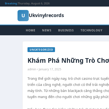
Breaking:
Thursday, August 6, 2026
Ukvinylrecords
U
HOME
NEWS
BUSINESS
TECHNOLOGY
UNCATEGORIZED
Khám Phá Những Trò Chơi
admin • January 17, 2025
Trong thế giới ngày nay, trò chơi casino trực tuy
triển của công nghệ, người chơi có thể trải nghi
máy tính. Từ những bàn blackjack căng thẳng cho 
tuyến mang đến cho người chơi những giây phút t