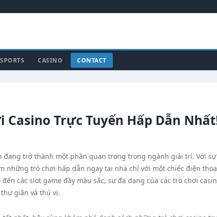
SPORTS
CASINO
CONTACT
 Casino Trực Tuyến Hấp Dẫn Nhất
ến đang trở thành một phần quan trọng trong ngành giải trí. Với sự
ệm những trò chơi hấp dẫn ngay tại nhà chỉ với một chiếc điện thoạ
đến các slot game đầy màu sắc, sự đa dạng của các trò chơi casin
hư giãn và thú vị.