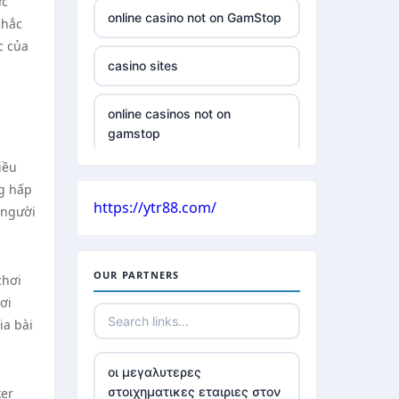
ực
online casino not on GamStop
chắc
c của
casino sites
online casinos not on
gamstop
iều
non GamStop casinos with £5
ng hấp
deposit
https://ytr88.com/
 người
casinos without UK license
OUR PARTNERS
chơi
all Irish casino
ơi
ia bài
789win 9
οι μεγαλυτερες
στοιχηματικες εταιριες στον
ker
Crypto