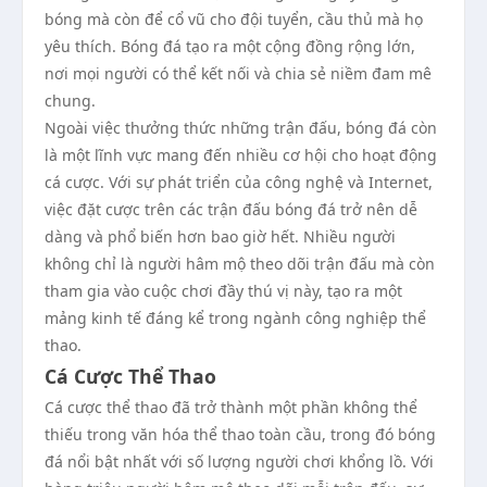
bóng mà còn để cổ vũ cho đội tuyển, cầu thủ mà họ
yêu thích. Bóng đá tạo ra một cộng đồng rộng lớn,
nơi mọi người có thể kết nối và chia sẻ niềm đam mê
chung.
Ngoài việc thưởng thức những trận đấu, bóng đá còn
là một lĩnh vực mang đến nhiều cơ hội cho hoạt động
cá cược. Với sự phát triển của công nghệ và Internet,
việc đặt cược trên các trận đấu bóng đá trở nên dễ
dàng và phổ biến hơn bao giờ hết. Nhiều người
không chỉ là người hâm mộ theo dõi trận đấu mà còn
tham gia vào cuộc chơi đầy thú vị này, tạo ra một
mảng kinh tế đáng kể trong ngành công nghiệp thể
thao.
Cá Cược Thể Thao
Cá cược thể thao đã trở thành một phần không thể
thiếu trong văn hóa thể thao toàn cầu, trong đó bóng
đá nổi bật nhất với số lượng người chơi khổng lồ. Với