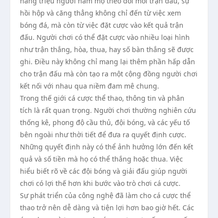
hàng triệu người hâm mộ theo dõi mỗi trận đấu, sự
hồi hộp và căng thẳng không chỉ đến từ việc xem
bóng đá, mà còn từ việc đặt cược vào kết quả trận
đấu. Người chơi có thể đặt cược vào nhiều loại hình
như trận thắng, hòa, thua, hay số bàn thắng sẽ được
ghi. Điều này không chỉ mang lại thêm phần hấp dẫn
cho trận đấu mà còn tạo ra một cộng đồng người chơi
kết nối với nhau qua niềm đam mê chung.
Trong thế giới cá cược thể thao, thông tin và phân
tích là rất quan trọng. Người chơi thường nghiên cứu
thống kê, phong độ cầu thủ, đội bóng, và các yếu tố
bên ngoài như thời tiết để đưa ra quyết định cược.
Những quyết định này có thể ảnh hưởng lớn đến kết
quả và số tiền mà họ có thể thắng hoặc thua. Việc
hiểu biết rõ về các đội bóng và giải đấu giúp người
chơi có lợi thế hơn khi bước vào trò chơi cá cược.
Sự phát triển của công nghệ đã làm cho cá cược thể
thao trở nên dễ dàng và tiện lợi hơn bao giờ hết. Các