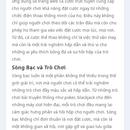
ứng dụng và trang web cá cược trực tuyến cung cấp
cho người chơi khả năng đặt cược ngay từ những
chiếc điện thoại thông minh của họ. Điều này không
chỉ giúp người chơi theo dõi các trận đấu mà còn cho
phép họ tham gia vào việc đặt cược mọi lúc, mọi nơi.
Từ đó, cá cược thể thao không chỉ là việc thử vận may
mà còn là một trải nghiệm hấp dẫn và thú vị cho
những ai yêu thích bóng đá và sự hồi hộp của trò
chơi.
Sòng Bạc và Trò Chơi
Sòng bạc luôn là một phần không thể thiếu trong thế
giới giải trí, nơi mà người chơi có thể trải nghiệm
những trò chơi đầy màu sắc và hấp dẫn. Từ những trò
chơi bài truyền thống như poker, blackjack cho đến
những máy slot hiện đại, mỗi trò chơi đều mang lại
cảm giác hưng phấn và hồi hộp cho người chơi. Sòng
bạc không chỉ đơn thuần là nơi đặt cược, mà còn là
một không gian xã hội, nơi gặp gỡ và giao lưu giữa