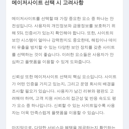
메이저사이트 선택 시 고려사항
메이저사이트를 선택할 때 가장 중요한 요소 중 하나는 안
전성입니다. 사용자의 개인정보와 금융정보를 보호하기 위
해 SSL 인증서가 있는지 확인해야 합니다. 또한, 사이트의
보안 시스템이 얼마나 강력한지도 중요한데, 해킹이나 데이
터 유출을 방지할 수 있는 다양한 보안 장치를 갖춘 사이트
를 선택하는 것이 좋습니다. 이러한 요소들은 사용자가 안
심하고 플랫폼을 이용할 수 있게 도와줍니다.
신뢰성 또한 메이저사이트 선택의 핵심 요소입니다. 사이트
가 어떤 인증을 가지고 있는지, 그리고 운영 회사의 배경을
조사할 필요가 있습니다. 사용자가 남긴 리뷰와 평판도 고
려해야 하며, 고객 지원 서비스의 접근성 및 반응 속도도 평
가 요소 중 하나입니다. 신뢰할 수 있는 사이트일수록 사용
자는 더욱 만족스럽게 플랫폼을 이용할 수 있습니다.
마지막으로, 다양한 서비스와 혜택을 제공하는지 확인하는