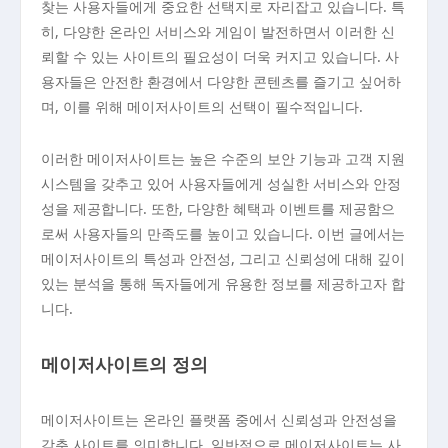
찾는 사용자들에게 중요한 선택지로 자리잡고 있습니다. 특
히, 다양한 온라인 서비스와 게임이 발전하면서 이러한 신
뢰할 수 있는 사이트의 필요성이 더욱 커지고 있습니다. 사
용자들은 안전한 환경에서 다양한 콘텐츠를 즐기고 싶어하
며, 이를 위해 메이저사이트의 선택이 필수적입니다.
이러한 메이저사이트는 높은 수준의 보안 기능과 고객 지원
시스템을 갖추고 있어 사용자들에게 성실한 서비스와 안정
성을 제공합니다. 또한, 다양한 혜택과 이벤트를 제공함으
로써 사용자들의 만족도를 높이고 있습니다. 이번 글에서는
메이저사이트의 특성과 안전성, 그리고 신뢰성에 대해 깊이
있는 분석을 통해 독자들에게 유용한 정보를 제공하고자 합
니다.
메이저사이트의 정의
메이저사이트는 온라인 플랫폼 중에서 신뢰성과 안전성을
갖춘 사이트를 의미합니다. 일반적으로 메이저사이트는 사